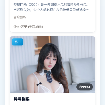
焚城回响（2022）是一部印度出品的冒险类型作品。
当规则失效，每个人都必须在灰色地带里重新选择立
场与底线。高潮段落信息密度高，情绪释放与主题回
冒险
剧场
扣同时完成。由让-皮埃尔·热内执导，白宇、雷佳
音、弗洛伦丝·皮尤，汤姆·哈迪等联袂出演。影片
9.7万
4千
3年前
于2022年9月12日（印度）在部分地区首映上线，适
合喜欢冒险题材的观众观看。
热门
99:41
异境档案