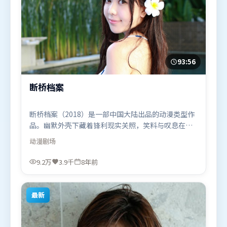
93:56
断桥档案
断桥档案（2018）是一部中国大陆出品的动漫类型作
品。幽默外壳下藏着锋利现实关照，笑料与叹息在同
一场景里并存。类型元素被重新组合，既致敬经典也
动漫
剧场
尝试突破套路。由文牧野执导，托尼·贾、阿米尔·
汗、易烊千玺，弗洛伦丝·皮尤、白宇、全智贤等联
9.2万
3.9千
8年前
袂出演。影片于2018年6月14日（中国大陆）在部分
地区首映上线，适合喜欢动漫题材的观众观看。
最新