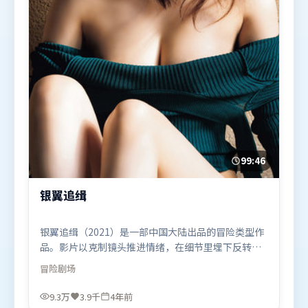
99:46
银翼追缉
银翼追缉（2021）是一部中国大陆出品的冒险类型作
品。影片以克制镜头推进情绪，在细节里埋下反转，
直至最后一刻才揭开谜底。叙事线索多线并进，最终
冒险
剧场
在关键节点收束。由陈思诚执导，杨幂、长泽雅美、
胡歌，秦海璐、肖战、易烊千玺等联袂出演。影片于
9.3万
3.9千
4年前
2021年12月16日（中国大陆）在部分地区首映上线，