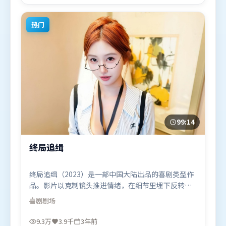
适合喜欢冒险题材的观众观看。
热门
99:14
终局追缉
终局追缉（2023）是一部中国大陆出品的喜剧类型作
品。影片以克制镜头推进情绪，在细节里埋下反转，
直至最后一刻才揭开谜底。高潮段落信息密度高，情
喜剧
剧场
绪释放与主题回扣同时完成。由朴赞郁执导，全智
贤、提莫西·查拉米、黄政民，托尼·贾、长泽雅美
9.3万
3.9千
3年前