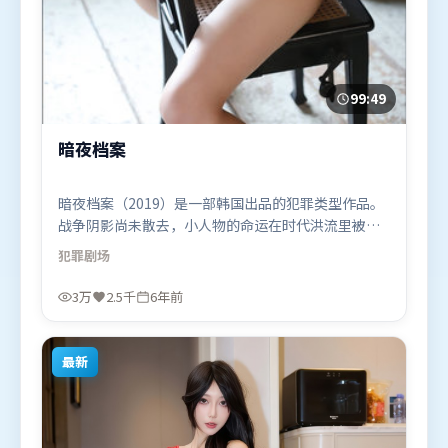
99:49
暗夜档案
暗夜档案（2019）是一部韩国出品的犯罪类型作品。
战争阴影尚未散去，小人物的命运在时代洪流里被轻
轻托起又放下。视听风格统一而富有实验感，配乐与
犯罪
剧场
画面情绪贴合。由是枝裕和执导，全智贤、梁朝伟、
黄政民，吴京、朱一龙、杨紫等联袂出演。影片于
3万
2.5千
6年前
2019年9月7日（韩国）在部分地区首映上线，适合喜
欢犯罪题材的观众观看。
最新