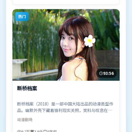
等联袂出演。影片于2023年7月14日（中国大陆）在
部分地区首映上线，适合喜欢喜剧题材的观众观看。
热门
93:56
断桥档案
断桥档案（2018）是一部中国大陆出品的动漫类型作
品。幽默外壳下藏着锋利现实关照，笑料与叹息在同
一场景里并存。类型元素被重新组合，既致敬经典也
动漫
剧场
尝试突破套路。由文牧野执导，托尼·贾、阿米尔·
汗、易烊千玺，弗洛伦丝·皮尤、白宇、全智贤等联
9.2万
3.9千
8年前