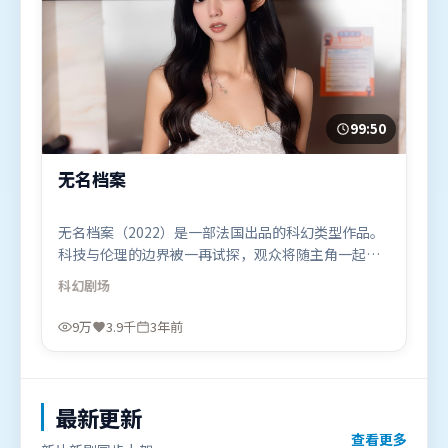
99:50
无名档案
无名档案（2022）是一部法国出品的科幻类型作品。
科技与伦理的边界被一再试探，观众将随主角一起经
历道德震荡。叙事线索多线并进，最终在关键节点收
科幻
剧场
束。由雷德利·斯科特执导，基里安·墨菲、汤唯、
苍井优，汤姆·哈迪等联袂出演。影片于2022年11月
9万
3.9千
3年前
24日（法国）在部分地区首映上线，适合喜欢科幻题
材的观众观看。
最新更新
查看更多