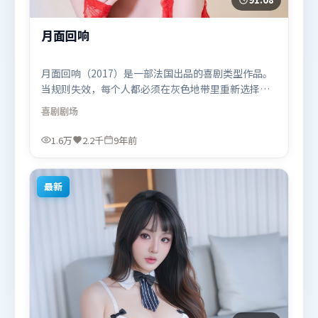
月面回响
月面回响（2017）是一部法国出品的喜剧类型作品。
当规则失效，每个人都必须在灰色地带里重新选择立
场与底线。摄影与美术共同营造出强烈地域气质，增
喜剧
剧场
强沉浸感。由徐克执导，廖凡、李政宰、黄渤，奥卡
菲娜等联袂出演。影片于2017年7月18日（法国）在
1.6万
2.2千
9年前
部分地区首映上线，适合喜欢喜剧题材的观众观看。
最新