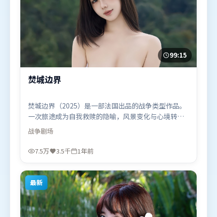
99:15
焚城边界
焚城边界（2025）是一部法国出品的战争类型作品。
一次旅途成为自我救赎的隐喻，风景变化与心境转折
彼此呼应。人物关系网复杂却不凌乱，每场对手戏都
战争
剧场
推动信息增量。由洪常秀执导，肖战、黄渤、杨紫，
古天乐、宋康昊、汤姆·哈迪等联袂出演。影片于
7.5万
3.5千
1年前
2025年1月28日（法国）在部分地区首映上线，适合
喜欢战争题材的观众观看。
最新