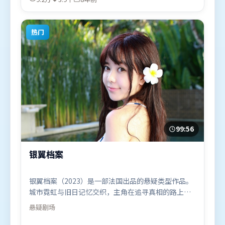
袂出演。影片于2018年6月14日（中国大陆）在部分
地区首映上线，适合喜欢动漫题材的观众观看。
热门
99:56
银翼档案
银翼档案（2023）是一部法国出品的悬疑类型作品。
城市霓虹与旧日记忆交织，主角在追寻真相的路上不
断付出代价。群像刻画各有弧光，配角亦承担叙事推
悬疑
剧场
进功能。由许鞍华执导，河正宇、刘德华、马东锡，
朱一龙等联袂出演。影片于2023年11月25日（法国）