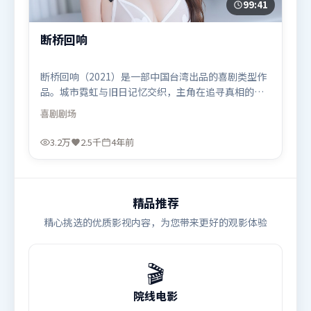
99:41
断桥回响
断桥回响（2021）是一部中国台湾出品的喜剧类型作
品。城市霓虹与旧日记忆交织，主角在追寻真相的路
上不断付出代价。视听风格统一而富有实验感，配乐
喜剧
剧场
与画面情绪贴合。由詹姆斯·卡梅隆执导，张家辉、
肖战、汤唯，胡歌等联袂出演。影片于2021年10月23
3.2万
2.5千
4年前
日（中国台湾）在部分地区首映上线，适合喜欢喜剧
题材的观众观看。
精品推荐
精心挑选的优质影视内容，为您带来更好的观影体验
🎬
院线电影