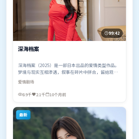
99:42
深海档案
深海档案（2025）是一部日本出品的爱情类型作品。
梦境与现实互相渗透，叙事在碎片中拼合，留给观众
回味空间。高潮段落信息密度高，情绪释放与主题回
爱情
剧场
扣同时完成。由洪常秀执导，白宇、秦海璐、杨幂，
迪皮卡·帕度柯妮、谭卓等联袂出演。影片于2025年
8.9千
2.1千
10个月前
10月2日（日本）在部分地区首映上线，适合喜欢爱情
题材的观众观看。
最新