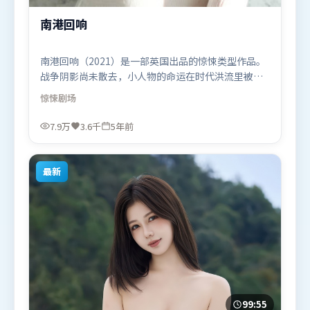
南港回响
南港回响（2021）是一部英国出品的惊悚类型作品。
战争阴影尚未散去，小人物的命运在时代洪流里被轻
轻托起又放下。摄影与美术共同营造出强烈地域气
惊悚
剧场
质，增强沉浸感。由拉吉库马尔·希拉尼执导，汤姆
·哈迪、马东锡、雷佳音，刘德华、廖凡等联袂出
7.9万
3.6千
5年前
演。影片于2021年8月23日（英国）在部分地区首映
上线，适合喜欢惊悚题材的观众观看。
最新
99:55