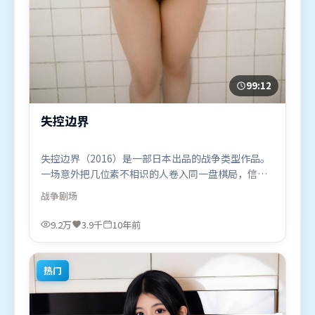
99:12
失控边界
失控边界（2016）是一部日本出品的战争类型作品。
一场意外把几位素不相识的人卷入同一盘棋局，信任
与背叛交替上演。视听风格统一而富有实验感，配乐
战争
剧场
与画面情绪贴合。由让-皮埃尔·热内执导，孙艺珍、
段奕宏、刘德华，李政宰、周冬雨等联袂出演。影片
9.2万
3.9千
10年前
于2016年6月1日（日本）在部分地区首映上线，适合
喜欢战争题材的观众观看。
热门