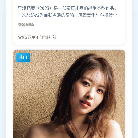
异境档案（2023）是一部泰国出品的战争类型作品。
一次旅途成为自我救赎的隐喻，风景变化与心境转折
彼此呼应。人物关系网复杂却不凌乱，每场对手戏都
战争
剧场
推动信息增量。由吕克·贝松执导，提莫西·查拉
米、孙艺珍、堺雅人，雷佳音、苍井优、章子怡等联
9.5万
4千
3年前
袂出演。影片于2023年7月7日（泰国）在部分地区首
映上线，适合喜欢战争题材的观众观看。
热门