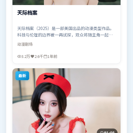
天际档案
天际档案（2025）是一部美国出品的动漫类型作品。
科技与伦理的边界被一再试探，观众将随主角一起经
历道德震荡。动作场面设计讲究空间与节奏，文戏部
动漫
剧场
分同样扎实耐嚼。由阿彼尔邦执导，杨紫、吴京、王
景春，奥卡菲娜、肖战等联袂出演。影片于2025年3
3.2万
2.6千
1年前
月21日（美国）在部分地区首映上线，适合喜欢动漫
题材的观众观看。
最新
91:08