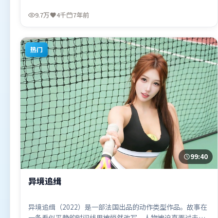
拉吉库马尔·希拉尼执导，汤姆·哈迪、周迅、谭卓，秦海
璐、汤唯、沈腾等联袂出演。影片于2019年1月5日（中国香
9.7万
4千
7年前
港）在部分地区首映上线，适合喜欢爱情题材的观众观看。
热门
99:40
异境追缉
异境追缉（2022）是一部法国出品的动作类型作品。故事在
一条看似平静的时间线里被悄然改写，人物被迫直面过去与