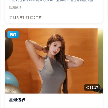
演。人物关系网复杂却不凌乱，每场对手戏都推动信息增
动漫
剧场
量。由娄烨执导，孙艺珍、苍井优、杨紫，易烊千玺、梁朝
伟等联袂出演。影片于2020年6月1日（英国）在部分地区首
9.3万
3.9千
6年前
映上线，适合喜欢动漫题材的观众观看。
热门
99:17
星河边界