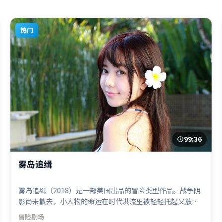
热门
99:36
雾岛追缉
雾岛追缉（2018）是一部美国出品的冒险类型作品。战争阴
影尚未散去，小人物的命运在时代洪流里被轻轻托起又放
下。群像刻画各有弧光，配角亦承担叙事推进功能。由洪常
冒险
剧场