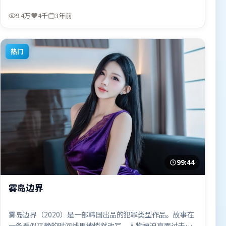
推动信息增量。由娄烨执导，奥卡菲娜、谭卓、马东锡，黄
渤、周冬雨、胡歌等联袂出演。影片于2022年9月13日（中
9.4万
4千
3年前
国香港）在部分地区首映上线，适合喜欢悬疑题材的观众观
看。
热门
99:44
雾岛边界
雾岛边界（2020）是一部韩国出品的犯罪类型作品。故事在
一条看似平静的时间线里被悄然改写，人物被迫直面过去与