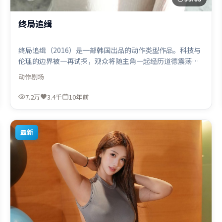
终局追缉
终局追缉（2016）是一部韩国出品的动作类型作品。科技与
伦理的边界被一再试探，观众将随主角一起经历道德震荡。
摄影与美术共同营造出强烈地域气质，增强沉浸感。由毕赣
动作
剧场
执导，宋康昊、黄渤、张家辉，阿米尔·汗、周迅等联袂出
演。影片于2016年1月9日（韩国）在部分地区首映上线，适
7.2万
3.4千
10年前
合喜欢动作题材的观众观看。
最新