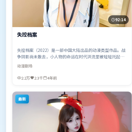
92:14
失控档案
失控档案（2022）是一部中国大陆出品的动漫类型作品。战
争阴影尚未散去，小人物的命运在时代洪流里被轻轻托起又
放下。叙事线索多线并进，最终在关键节点收束。由王家卫
动漫
剧场
执导，全智贤、堺雅人、李政宰，汤姆·哈迪、肖战等联袂
出演。影片于2022年3月14日（中国大陆）在部分地区首映
2.2万
2.3千
4年前
上线，适合喜欢动漫题材的观众观看。
最新