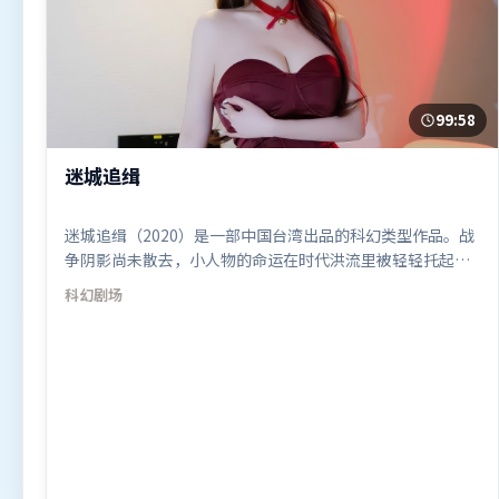
99:58
迷城追缉
迷城追缉（2020）是一部中国台湾出品的科幻类型作品。战
争阴影尚未散去，小人物的命运在时代洪流里被轻轻托起又
放下。类型元素被重新组合，既致敬经典也尝试突破套路。
科幻
剧场
由管虎执导，黄政民、刘德华、赵丽颖，章子怡等联袂出
演。影片于2020年7月14日（中国台湾）在部分地区首映上
线，适合喜欢科幻题材的观众观看。