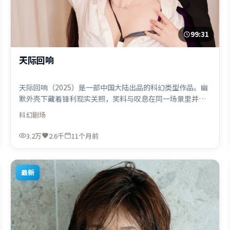
99:31
天际回响
天际回响（2025）是一部中国大陆出品的科幻类型作品。幽
默外壳下藏着锋利现实关照，笑料与叹息在同一场景里并
存。叙事线索多线并进，最终在关键节点收束。由杜琪峰执
科幻
剧场
导，朱一龙、迪皮卡·帕度柯妮、胡歌，秦海璐、奥卡菲娜
等联袂出演。影片于2025年9月24日（中国大陆）在部分地
3.2万
2.6千
11个月前
区首映上线，适合喜欢科幻题材的观众观看。
最新