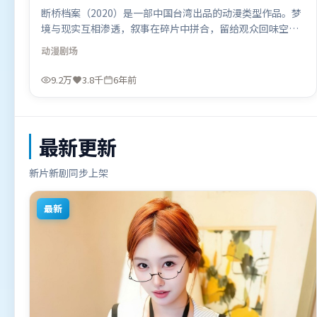
断桥档案（2020）是一部中国台湾出品的动漫类型作品。梦
境与现实互相渗透，叙事在碎片中拼合，留给观众回味空
间。摄影与美术共同营造出强烈地域气质，增强沉浸感。由
动漫
剧场
奉俊昊执导，黄政民、雷佳音、基里安·墨菲，段奕宏、周
迅等联袂出演。影片于2020年6月26日（中国台湾）在部分
9.2万
3.8千
6年前
地区首映上线，适合喜欢动漫题材的观众观看。
最新更新
新片新剧同步上架
最新