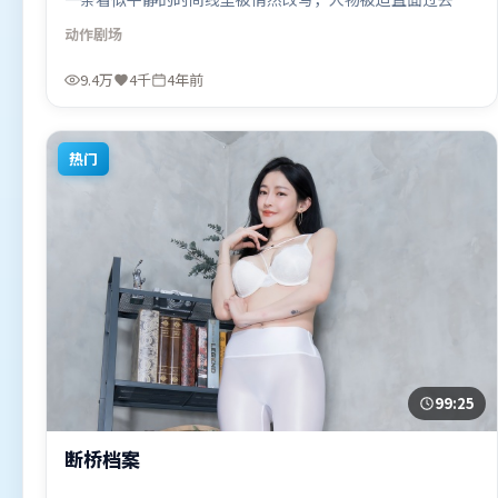
现在的撕裂。视听风格统一而富有实验感，配乐与画面情绪
动作
剧场
贴合。由朴赞郁执导，张家辉、河正宇、汤唯，沈腾、杨
幂、周迅等联袂出演。影片于2022年8月6日（法国）在部分
9.4万
4千
4年前
地区首映上线，适合喜欢动作题材的观众观看。
热门
99:25
断桥档案