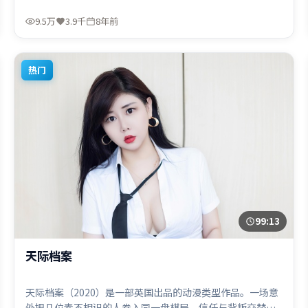
秀执导，廖凡、提莫西·查拉米、刘德华，咏梅、弗洛伦丝
·皮尤、堺雅人等联袂出演。影片于2018年6月11日（美
9.5万
3.9千
8年前
国）在部分地区首映上线，适合喜欢冒险题材的观众观看。
热门
99:13
天际档案
天际档案（2020）是一部英国出品的动漫类型作品。一场意
外把几位素不相识的人卷入同一盘棋局，信任与背叛交替上