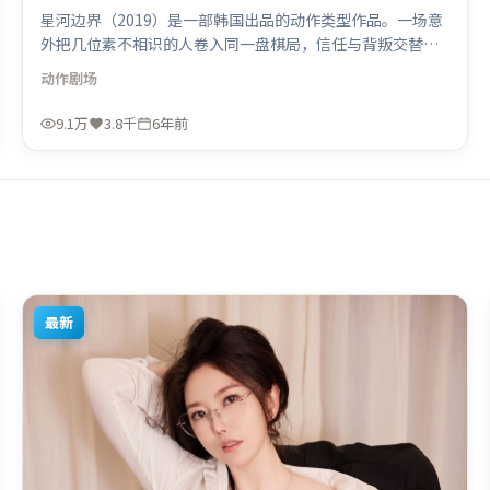
星河边界（2019）是一部韩国出品的动作类型作品。一场意
外把几位素不相识的人卷入同一盘棋局，信任与背叛交替上
演。视听风格统一而富有实验感，配乐与画面情绪贴合。由
动作
剧场
冯小刚执导，段奕宏、黄政民、廖凡，咏梅、张译、全智贤
等联袂出演。影片于2019年12月17日（韩国）在部分地区首
9.1万
3.8千
6年前
映上线，适合喜欢动作题材的观众观看。
最新