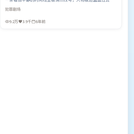
现在的撕裂。类型元素被重新组合，既致敬经典也尝试突破
犯罪
剧场
套路。由毕赣执导，汤唯、秦海璐、肖战，堺雅人、宋康昊
等联袂出演。影片于2020年2月19日（韩国）在部分地区首
9.2万
3.9千
6年前
映上线，适合喜欢犯罪题材的观众观看。