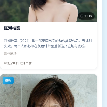
99:15
狂潮档案
狂潮档案（2024）是一部泰国出品的动作类型作品。当规则
失效，每个人都必须在灰色地带里重新选择立场与底线。类
型元素被重新组合，既致敬经典也尝试突破套路。由朴赞郁
动作
剧场
执导，吴京、艾米莉·布朗特、黄渤，基里安·墨菲、刘亦
菲等联袂出演。影片于2024年10月26日（泰国）在部分地区
5万
3千
1年前
首映上线，适合喜欢动作题材的观众观看。
最新