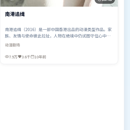
南港追缉
南港追缉（2016）是一部中国香港出品的动漫类型作品。家
族、友情与使命彼此拉扯，人物在绝境中仍试图守住心中微
光。类型元素被重新组合，既致敬经典也尝试突破套路。由
动漫
剧场
雷德利·斯科特执导，托尼·贾、梁朝伟、河正宇，沈腾、
全智贤、周冬雨等联袂出演。影片于2016年5月22日（中国
7.9万
3.6千
10年前
香港）在部分地区首映上线，适合喜欢动漫题材的观众观
看。