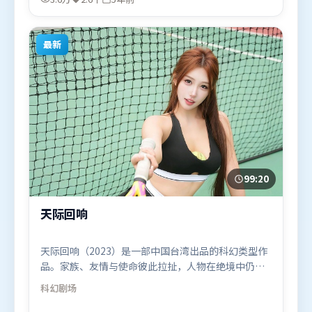
片于2021年2月27日（韩国）在部分地区首映上线，
适合喜欢冒险题材的观众观看。
最新
99:20
天际回响
天际回响（2023）是一部中国台湾出品的科幻类型作
品。家族、友情与使命彼此拉扯，人物在绝境中仍试
图守住心中微光。人物关系网复杂却不凌乱，每场对
科幻
剧场
手戏都推动信息增量。由娄烨执导，长泽雅美、迪皮
卡·帕度柯妮、谭卓，堺雅人、周冬雨等联袂出演。