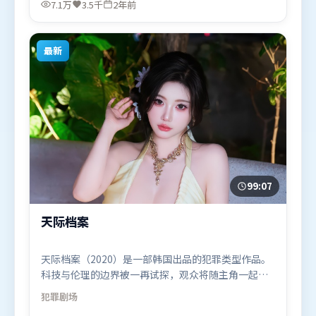
7.1万
3.5千
2年前
影片于2023年10月16日（中国台湾）在部分地区首映
上线，适合喜欢科幻题材的观众观看。
最新
99:07
天际档案
天际档案（2020）是一部韩国出品的犯罪类型作品。
科技与伦理的边界被一再试探，观众将随主角一起经
历道德震荡。类型元素被重新组合，既致敬经典也尝
犯罪
剧场
试突破套路。由郭帆执导，汤姆·哈迪、古天乐、黄