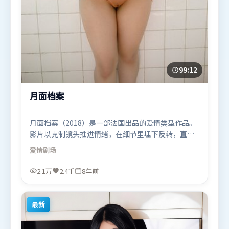
99:12
月面档案
月面档案（2018）是一部法国出品的爱情类型作品。
影片以克制镜头推进情绪，在细节里埋下反转，直至
最后一刻才揭开谜底。群像刻画各有弧光，配角亦承
爱情
剧场
担叙事推进功能。由程耳执导，基里安·墨菲、长泽
雅美、雷佳音，章子怡等联袂出演。影片于2018年5
2.1万
2.4千
8年前
月9日（法国）在部分地区首映上线，适合喜欢爱情题
材的观众观看。
最新