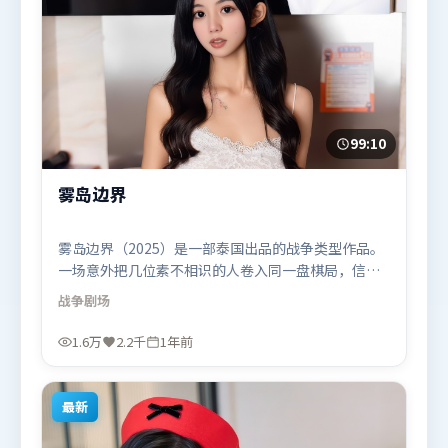
99:10
雾岛边界
雾岛边界（2025）是一部泰国出品的战争类型作品。
一场意外把几位素不相识的人卷入同一盘棋局，信任
与背叛交替上演。叙事线索多线并进，最终在关键节
战争
剧场
点收束。由奉俊昊执导，宋康昊、李政宰、沈腾，托
尼·贾等联袂出演。影片于2025年3月19日（泰国）
1.6万
2.2千
1年前
在部分地区首映上线，适合喜欢战争题材的观众观
看。
最新