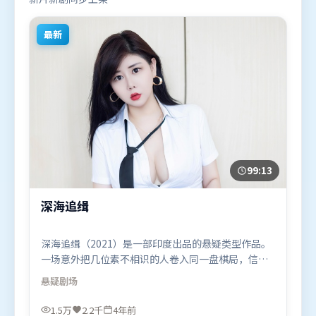
最新
99:13
深海追缉
深海追缉（2021）是一部印度出品的悬疑类型作品。
一场意外把几位素不相识的人卷入同一盘棋局，信任
与背叛交替上演。视听风格统一而富有实验感，配乐
悬疑
剧场
与画面情绪贴合。由乌尔善执导，杨幂、张译、汤
唯，肖战、提莫西·查拉米等联袂出演。影片于2021
1.5万
2.2千
4年前