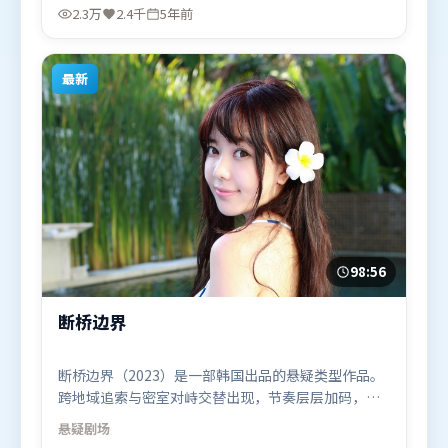
渤，孙艺珍等联袂出演。影片于2020年11月27日（韩
2.3万
2.4千
5年前
国）在部分地区首映上线，适合喜欢犯罪题材的观众
观看。
最新
98:56
断桥边界
断桥边界（2023）是一部韩国出品的悬疑类型作品。
跨地域追索与密室对峙交替出现，节奏层层加码，张
力持续上扬。群像刻画各有弧光，配角亦承担叙事推
悬疑
剧场
进功能。由杜琪峰执导，基里安·墨菲、宋康昊、吴