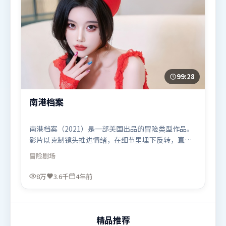
99:28
南港档案
南港档案（2021）是一部美国出品的冒险类型作品。
影片以克制镜头推进情绪，在细节里埋下反转，直至
最后一刻才揭开谜底。高潮段落信息密度高，情绪释
冒险
剧场
放与主题回扣同时完成。由乌尔善执导，提莫西·查
拉米、迪皮卡·帕度柯妮、王景春，孙艺珍等联袂出
8万
3.6千
4年前
演。影片于2021年11月11日（美国）在部分地区首映
上线，适合喜欢冒险题材的观众观看。
精品推荐