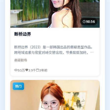
98:56
断桥边界
断桥边界（2023）是一部韩国出品的悬疑类型作品。
跨地域追索与密室对峙交替出现，节奏层层加码，张
力持续上扬。群像刻画各有弧光，配角亦承担叙事推
悬疑
剧场
进功能。由杜琪峰执导，基里安·墨菲、宋康昊、吴
京，黄政民、苍井优、白宇等联袂出演。影片于2023
9.5万
3.9千
3年前
年3月19日（韩国）在部分地区首映上线，适合喜欢悬
疑题材的观众观看。
热门