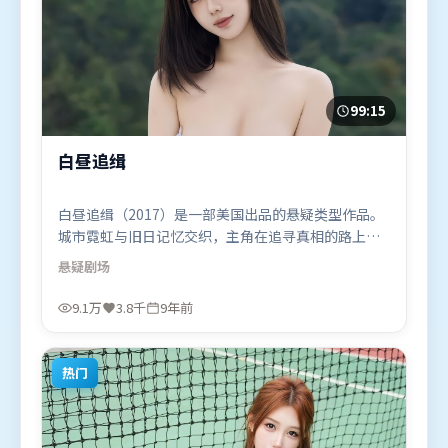
99:15
白昼追缉
白昼追缉（2017）是一部美国出品的悬疑类型作品。
城市霓虹与旧日记忆交织，主角在追寻真相的路上不
断付出代价。类型元素被重新组合，既致敬经典也尝
悬疑
剧场
试突破套路。由宁浩执导，廖凡、河正宇、托尼·
贾，易烊千玺、黄渤、段奕宏等联袂出演。影片于
9.1万
3.8千
9年前
2017年1月11日（美国）在部分地区首映上线，适合
喜欢悬疑题材的观众观看。
热门