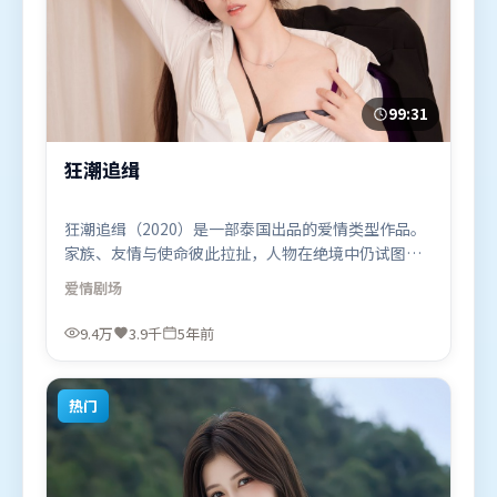
99:31
狂潮追缉
狂潮追缉（2020）是一部泰国出品的爱情类型作品。
家族、友情与使命彼此拉扯，人物在绝境中仍试图守
住心中微光。摄影与美术共同营造出强烈地域气质，
爱情
剧场
增强沉浸感。由让-皮埃尔·热内执导，沈腾、张译、
古天乐，木村拓哉等联袂出演。影片于2020年12月24
9.4万
3.9千
5年前
日（泰国）在部分地区首映上线，适合喜欢爱情题材
的观众观看。
热门