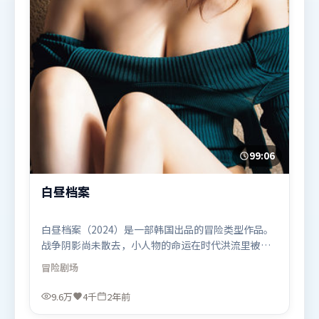
99:06
白昼档案
白昼档案（2024）是一部韩国出品的冒险类型作品。
战争阴影尚未散去，小人物的命运在时代洪流里被轻
轻托起又放下。高潮段落信息密度高，情绪释放与主
冒险
剧场
题回扣同时完成。由史蒂文·斯皮尔伯格执导，章子
怡、迪皮卡·帕度柯妮、张家辉，苍井优、梁朝伟、
9.6万
4千
2年前
托尼·贾等联袂出演。影片于2024年5月17日（韩