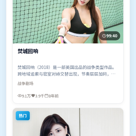
99:40
焚城回响
焚城回响（2018）是一部英国出品的战争类型作品。
跨地域追索与密室对峙交替出现，节奏层层加码，张
力持续上扬。群像刻画各有弧光，配角亦承担叙事推
战争
剧场
进功能。由管虎执导，谭卓、章子怡、吴京，赵丽
颖、古天乐等联袂出演。影片于2018年7月15日（英
9.1万
3.9千
8年前
国）在部分地区首映上线，适合喜欢战争题材的观众
观看。
热门