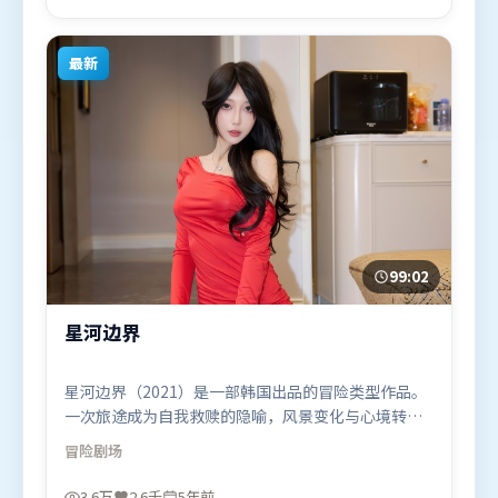
年9月15日（印度）在部分地区首映上线，适合喜欢悬
疑题材的观众观看。
最新
99:02
星河边界
星河边界（2021）是一部韩国出品的冒险类型作品。
一次旅途成为自我救赎的隐喻，风景变化与心境转折
彼此呼应。高潮段落信息密度高，情绪释放与主题回
冒险
剧场
扣同时完成。由北野武执导，黄政民、河正宇、全智
贤，弗洛伦丝·皮尤、周冬雨、廖凡等联袂出演。影
3.6万
2.6千
5年前