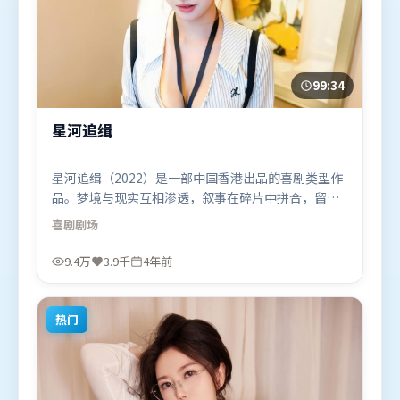
99:34
星河追缉
星河追缉（2022）是一部中国香港出品的喜剧类型作
品。梦境与现实互相渗透，叙事在碎片中拼合，留给
观众回味空间。动作场面设计讲究空间与节奏，文戏
喜剧
剧场
部分同样扎实耐嚼。由文牧野执导，王景春、秦海
璐、汤唯，肖战等联袂出演。影片于2022年3月5日
9.4万
3.9千
4年前
（中国香港）在部分地区首映上线，适合喜欢喜剧题
材的观众观看。
热门