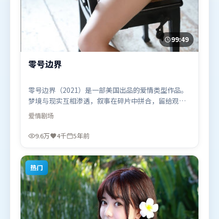
99:49
零号边界
零号边界（2021）是一部美国出品的爱情类型作品。
梦境与现实互相渗透，叙事在碎片中拼合，留给观众
回味空间。视听风格统一而富有实验感，配乐与画面
爱情
剧场
情绪贴合。由毕赣执导，白宇、杨幂、咏梅，苍井
优、孙艺珍、周迅等联袂出演。影片于2021年2月4日
9.6万
4千
5年前
（美国）在部分地区首映上线，适合喜欢爱情题材的
观众观看。
热门