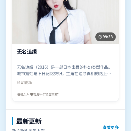
99:33
无名追缉
无名追缉（2016）是一部日本出品的科幻类型作品。
城市霓虹与旧日记忆交织，主角在追寻真相的路上不
断付出代价。高潮段落信息密度高，情绪释放与主题
科幻
剧场
回扣同时完成。由陈凯歌执导，长泽雅美、迪皮卡·
帕度柯妮、易烊千玺，沈腾等联袂出演。影片于2016
9.1万
3.9千
10年前
年8月24日（日本）在部分地区首映上线，适合喜欢科
幻题材的观众观看。
最新更新
查看更多
新片新剧同步上架