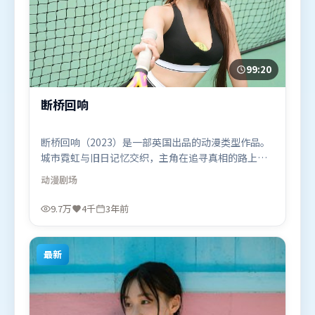
99:20
断桥回响
断桥回响（2023）是一部英国出品的动漫类型作品。
城市霓虹与旧日记忆交织，主角在追寻真相的路上不
断付出代价。高潮段落信息密度高，情绪释放与主题
动漫
剧场
回扣同时完成。由阿彼尔邦执导，木村拓哉、雷佳
音、沈腾，周迅、古天乐等联袂出演。影片于2023年
9.7万
4千
3年前
2月2日（英国）在部分地区首映上线，适合喜欢动漫
题材的观众观看。
最新