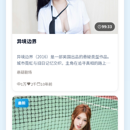
99:33
异境边界
异境边界（2016）是一部英国出品的悬疑类型作品。
城市霓虹与旧日记忆交织，主角在追寻真相的路上不
断付出代价。人物关系网复杂却不凌乱，每场对手戏
悬疑
剧场
都推动信息增量。由王家卫执导，奥卡菲娜、章子
怡、廖凡，苍井优等联袂出演。影片于2016年6月27
1万
2千
10年前
日（英国）在部分地区首映上线，适合喜欢悬疑题材
的观众观看。
最新