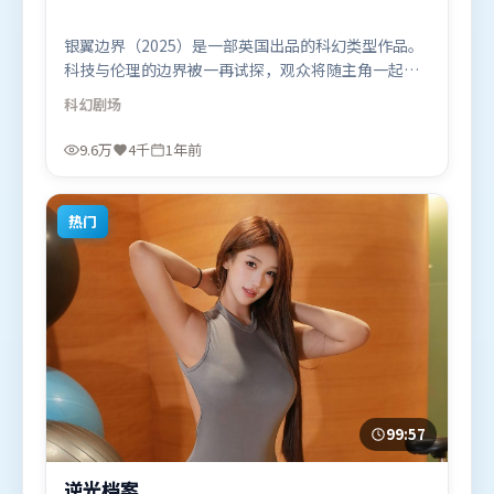
银翼边界（2025）是一部英国出品的科幻类型作品。
科技与伦理的边界被一再试探，观众将随主角一起经
历道德震荡。动作场面设计讲究空间与节奏，文戏部
科幻
剧场
分同样扎实耐嚼。由徐克执导，咏梅、河正宇、黄
渤，梁朝伟、汤唯、古天乐等联袂出演。影片于2025
9.6万
4千
1年前
年5月5日（英国）在部分地区首映上线，适合喜欢科
幻题材的观众观看。
热门
99:57
逆光档案