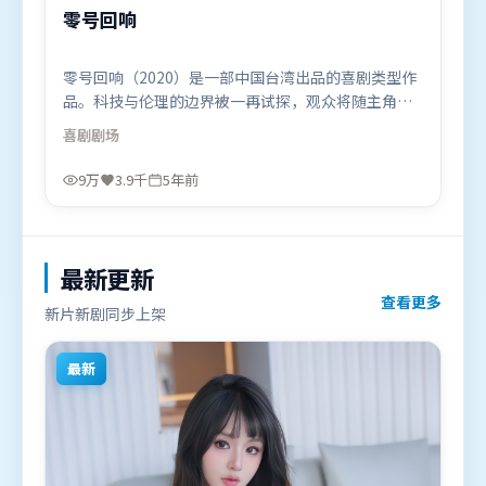
零号回响
零号回响（2020）是一部中国台湾出品的喜剧类型作
品。科技与伦理的边界被一再试探，观众将随主角一
起经历道德震荡。高潮段落信息密度高，情绪释放与
喜剧
剧场
主题回扣同时完成。由毕赣执导，沈腾、吴京、河正
宇，堺雅人、杨紫、托尼·贾等联袂出演。影片于
9万
3.9千
5年前
2020年12月9日（中国台湾）在部分地区首映上线，
适合喜欢喜剧题材的观众观看。
最新更新
查看更多
新片新剧同步上架
最新