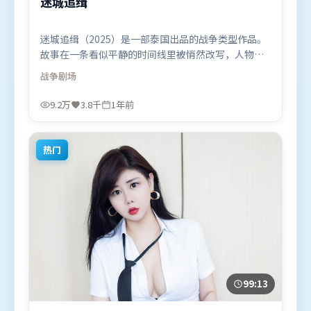
迷城追缉
迷城追缉（2025）是一部泰国出品的战争类型作品。
故事在一条看似平静的时间线里被悄然改写，人物被
迫直面过去与现在的撕裂。动作场面设计讲究空间与
战争
剧场
节奏，文戏部分同样扎实耐嚼。由陈思诚执导，廖
凡、周迅、朱一龙，孙艺珍、咏梅、堺雅人等联袂出
9.2万
3.8千
1年前
演。影片于2025年4月4日（泰国）在部分地区首映上
线，适合喜欢战争题材的观众观看。
热门
99:13