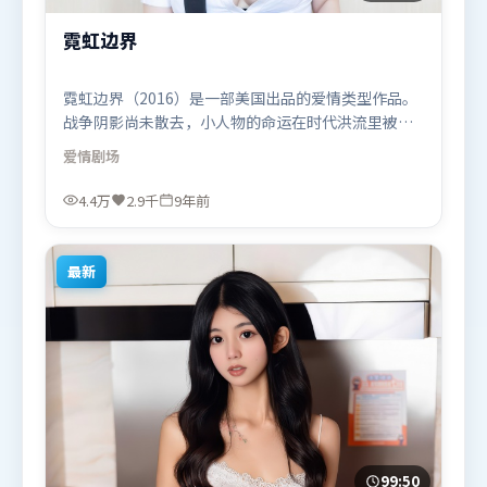
霓虹边界
霓虹边界（2016）是一部美国出品的爱情类型作品。
战争阴影尚未散去，小人物的命运在时代洪流里被轻
轻托起又放下。叙事线索多线并进，最终在关键节点
爱情
剧场
收束。由徐克执导，迪皮卡·帕度柯妮、苍井优、弗
洛伦丝·皮尤，刘德华、张家辉等联袂出演。影片于
4.4万
2.9千
9年前
2016年12月24日（美国）在部分地区首映上线，适合
喜欢爱情题材的观众观看。
最新
99:50