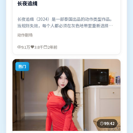
长夜追缉
长夜追缉（2024）是一部泰国出品的动作类型作品。
当规则失效，每个人都必须在灰色地带里重新选择立
场与底线。视听风格统一而富有实验感，配乐与画面
动作
剧场
情绪贴合。由詹姆斯·卡梅隆执导，基里安·墨菲、
廖凡、王景春，雷佳音、咏梅等联袂出演。影片于
9.1万
3.8千
2年前
2024年6月19日（泰国）在部分地区首映上线，适合
喜欢动作题材的观众观看。
热门
99:42