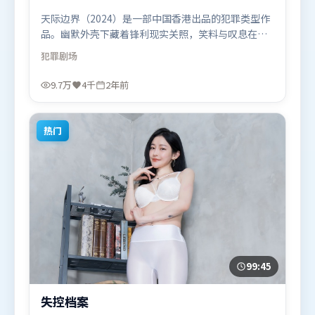
天际边界（2024）是一部中国香港出品的犯罪类型作
品。幽默外壳下藏着锋利现实关照，笑料与叹息在同
一场景里并存。叙事线索多线并进，最终在关键节点
犯罪
剧场
收束。由程耳执导，托尼·贾、河正宇、古天乐，沈
腾、吴京等联袂出演。影片于2024年1月6日（中国香
9.7万
4千
2年前
港）在部分地区首映上线，适合喜欢犯罪题材的观众
观看。
热门
99:45
失控档案