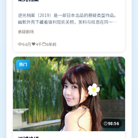
逆光档案（2019）是一部日本出品的悬疑类型作品。
幽默外壳下藏着锋利现实关照，笑料与叹息在同一场
景里并存。高潮段落信息密度高，情绪释放与主题回
悬疑
剧场
扣同时完成。由冯小刚执导，堺雅人、宋康昊、艾米
莉·布朗特，托尼·贾等联袂出演。影片于2019年11
9.6万
4千
6年前
月1日（日本）在部分地区首映上线，适合喜欢悬疑题
材的观众观看。
热门
98:56