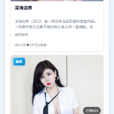
深海边界
深海边界（2022）是一部日本出品的冒险类型作品。
一场意外把几位素不相识的人卷入同一盘棋局，信任
与背叛交替上演。视听风格统一而富有实验感，配乐
冒险
剧场
与画面情绪贴合。由朴赞郁执导，全智贤、白宇、刘
亦菲，章子怡、阿米尔·汗、谭卓等联袂出演。影片
5.5万
3千
3年前
于2022年12月24日（日本）在部分地区首映上线，适
合喜欢冒险题材的观众观看。
最新
99:13