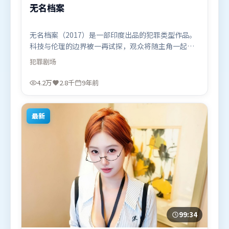
无名档案
无名档案（2017）是一部印度出品的犯罪类型作品。
科技与伦理的边界被一再试探，观众将随主角一起经
历道德震荡。叙事线索多线并进，最终在关键节点收
犯罪
剧场
束。由贾樟柯执导，杨幂、河正宇、艾米莉·布朗
特，古天乐、沈腾等联袂出演。影片于2017年5月26
4.2万
2.8千
9年前
日（印度）在部分地区首映上线，适合喜欢犯罪题材
的观众观看。
最新
99:34