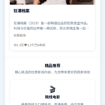
狂潮档案
狂潮档案（2019）是一部韩国出品的犯罪类型作品。
科技与伦理的边界被一再试探，观众将随主角一起经
历道德震荡。视听风格统一而富有实验感，配乐与画
犯罪
剧场
面情绪贴合。由郭帆执导，长泽雅美、马东锡、王景
春，河正宇等联袂出演。影片于2019年12月14日（韩
1.4万
2.2千
6年前
国）在部分地区首映上线，适合喜欢犯罪题材的观众
观看。
精品推荐
精心挑选的优质影视内容，为您带来更好的观影体验
🎬
院线电影
最新院线与口碑佳作，高清画质，中文字幕