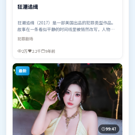
狂潮追缉
狂潮追缉（2017）是一部美国出品的犯罪类型作品。
故事在一条看似平静的时间线里被悄然改写，人物被
迫直面过去与现在的撕裂。高潮段落信息密度高，情
犯罪
剧场
绪释放与主题回扣同时完成。由陈思诚执导，周迅、
黄渤、张家辉，全智贤等联袂出演。影片于2017年3
2万
2.2千
9年前
月12日（美国）在部分地区首映上线，适合喜欢犯罪
题材的观众观看。
最新
99:47