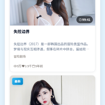
99:41
失控边界
失控边界（2017）是一部韩国出品的冒险类型作品。
梦境与现实互相渗透，叙事在碎片中拼合，留给观众
回味空间。视听风格统一而富有实验感，配乐与画面
冒险
剧场
情绪贴合。由李安执导，张家辉、梁朝伟、基里安·
墨菲，托尼·贾等联袂出演。影片于2017年4月3日
9万
3.9千
9年前
（韩国）在部分地区首映上线，适合喜欢冒险题材的
观众观看。
最新