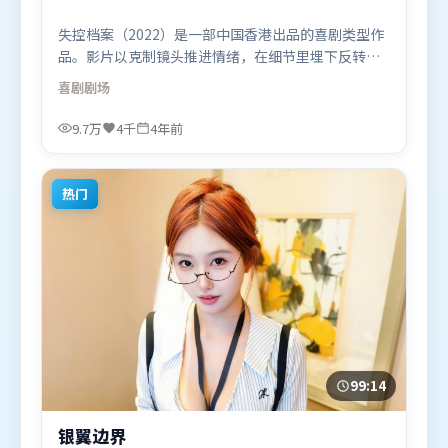
失控档案（2022）是一部中国香港出品的喜剧类型作
品。影片以克制镜头推进情绪，在细节里埋下反转，
直至最后一刻才揭开谜底。类型元素被重新组合，既
喜剧
剧场
致敬经典也尝试突破套路。由管虎执导，雷佳音、汤
姆·哈迪、肖战，汤唯等联袂出演。影片于2022年5
9.7万
4千
4年前
月1日（中国香港）在部分地区首映上线，适合喜欢喜
剧题材的观众观看。
热门
99:14
银翼边界