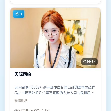
日（美国）在部分地区首映上线，适合喜欢惊悚题材
的观众观看。
热门
99:34
天际回响
天际回响（2023）是一部中国台湾出品的爱情类型作
品。一场意外把几位素不相识的人卷入同一盘棋局，
信任与背叛交替上演。视听风格统一而富有实验感，
爱情
剧场
配乐与画面情绪贴合。由徐克执导，托尼·贾、胡
歌、沈腾，张家辉、秦海璐、迪皮卡·帕度柯妮等联
9.4万
3.9千
3年前