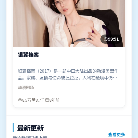
99:51
银翼档案
银翼档案（2017）是一部中国大陆出品的动漫类型作
品。家族、友情与使命彼此拉扯，人物在绝境中仍试
图守住心中微光。叙事线索多线并进，最终在关键节
动漫
剧场
点收束。由洪常秀执导，黄渤、王景春、谭卓，章子
怡、黄政民、苍井优等联袂出演。影片于2017年12月
8.5万
3.7千
8年前
26日（中国大陆）在部分地区首映上线，适合喜欢动
漫题材的观众观看。
最新更新
查看更多
新片新剧同步上架