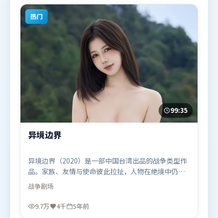
漫题材的观众观看。
热门
99:35
异境边界
异境边界（2020）是一部中国台湾出品的战争类型作
品。家族、友情与使命彼此拉扯，人物在绝境中仍试
图守住心中微光。类型元素被重新组合，既致敬经典
战争
剧场
也尝试突破套路。由宁浩执导，谭卓、苍井优、刘德
华，张家辉等联袂出演。影片于2020年9月7日（中国
9.7万
4千
5年前
台湾）在部分地区首映上线，适合喜欢战争题材的观