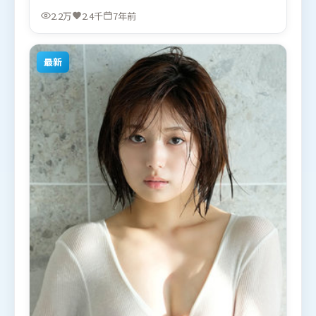
美、黄渤，章子怡等联袂出演。影片于2019年4月22
2.2万
2.4千
7年前
日（英国）在部分地区首映上线，适合喜欢犯罪题材
的观众观看。
最新