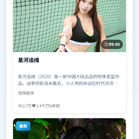
99:40
星河追缉
星河追缉（2020）是一部中国大陆出品的惊悚类型作
品。战争阴影尚未散去，小人物的命运在时代洪流里
被轻轻托起又放下。动作场面设计讲究空间与节奏，
惊悚
剧场
文戏部分同样扎实耐嚼。由吕克·贝松执导，王景
春、梁朝伟、张家辉，吴京、艾米莉·布朗特等联袂
2.7万
2.4千
6年前
出演。影片于2020年6月18日（中国大陆）在部分地
区首映上线，适合喜欢惊悚题材的观众观看。
最新