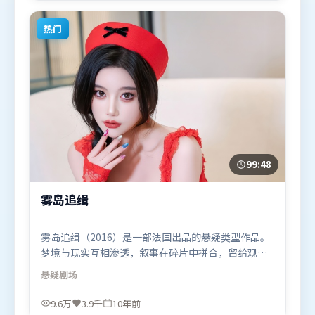
众观看。
热门
99:48
雾岛追缉
雾岛追缉（2016）是一部法国出品的悬疑类型作品。
梦境与现实互相渗透，叙事在碎片中拼合，留给观众
回味空间。动作场面设计讲究空间与节奏，文戏部分
悬疑
剧场
同样扎实耐嚼。由杜琪峰执导，廖凡、张家辉、赵丽
颖，阿米尔·汗、长泽雅美、汤唯等联袂出演。影片
9.6万
3.9千
10年前
于2016年1月13日（法国）在部分地区首映上线，适