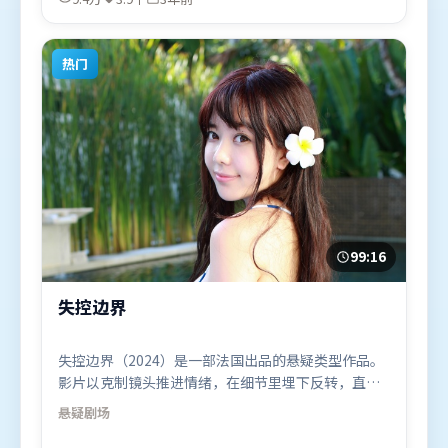
袂出演。影片于2023年4月12日（中国台湾）在部分
地区首映上线，适合喜欢爱情题材的观众观看。
热门
99:16
失控边界
失控边界（2024）是一部法国出品的悬疑类型作品。
影片以克制镜头推进情绪，在细节里埋下反转，直至
最后一刻才揭开谜底。摄影与美术共同营造出强烈地
悬疑
剧场
域气质，增强沉浸感。由朴赞郁执导，黄渤、王景
春、周迅，易烊千玺、黄政民等联袂出演。影片于