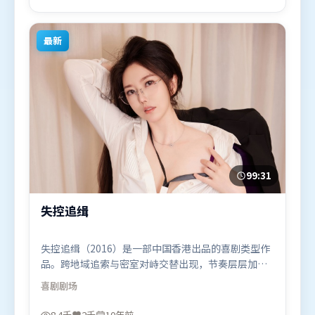
2017年6月28日（泰国）在部分地区首映上线，适合
喜欢悬疑题材的观众观看。
最新
99:31
失控追缉
失控追缉（2016）是一部中国香港出品的喜剧类型作
品。跨地域追索与密室对峙交替出现，节奏层层加
码，张力持续上扬。摄影与美术共同营造出强烈地域
喜剧
剧场
气质，增强沉浸感。由克里斯托弗·诺兰执导，秦海
璐、张译、章子怡，长泽雅美等联袂出演。影片于
8.4千
2千
10年前