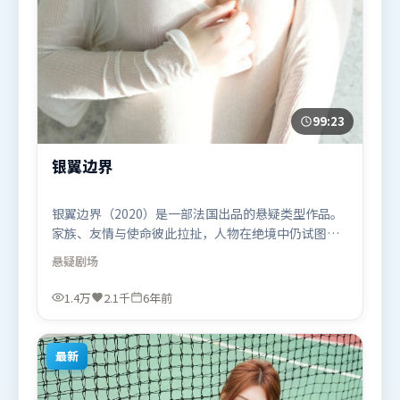
99:23
银翼边界
银翼边界（2020）是一部法国出品的悬疑类型作品。
家族、友情与使命彼此拉扯，人物在绝境中仍试图守
住心中微光。人物关系网复杂却不凌乱，每场对手戏
悬疑
剧场
都推动信息增量。由杜琪峰执导，刘德华、周迅、易
烊千玺，王景春、提莫西·查拉米、刘亦菲等联袂出
1.4万
2.1千
6年前
演。影片于2020年1月26日（法国）在部分地区首映
上线，适合喜欢悬疑题材的观众观看。
最新