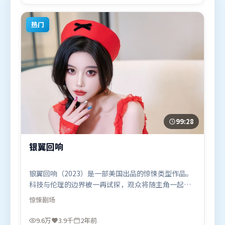
合喜欢悬疑题材的观众观看。
热门
99:28
银翼回响
银翼回响（2023）是一部美国出品的惊悚类型作品。
科技与伦理的边界被一再试探，观众将随主角一起经
历道德震荡。类型元素被重新组合，既致敬经典也尝
惊悚
剧场
试突破套路。由薛晓路执导，古天乐、汤姆·哈迪、
木村拓哉，王景春等联袂出演。影片于2023年11月7
9.6万
3.9千
2年前