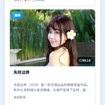
2016年3月15日（中国香港）在部分地区首映上线，
适合喜欢喜剧题材的观众观看。
最新
99:16
失控边界
失控边界（2024）是一部法国出品的悬疑类型作品。
影片以克制镜头推进情绪，在细节里埋下反转，直至
最后一刻才揭开谜底。摄影与美术共同营造出强烈地
悬疑
剧场
域气质，增强沉浸感。由朴赞郁执导，黄渤、王景