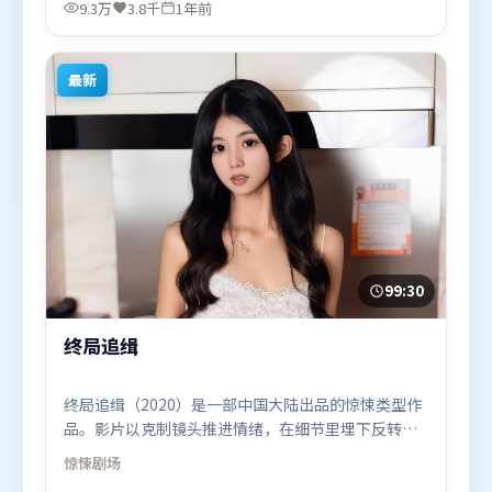
春、周迅，易烊千玺、黄政民等联袂出演。影片于
9.3万
3.8千
1年前
2024年10月18日（法国）在部分地区首映上线，适合
喜欢悬疑题材的观众观看。
最新
99:30
终局追缉
终局追缉（2020）是一部中国大陆出品的惊悚类型作
品。影片以克制镜头推进情绪，在细节里埋下反转，
直至最后一刻才揭开谜底。群像刻画各有弧光，配角
惊悚
剧场
亦承担叙事推进功能。由冯小刚执导，段奕宏、堺雅