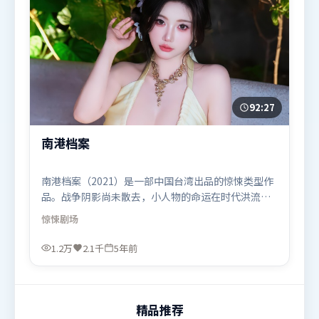
92:27
南港档案
南港档案（2021）是一部中国台湾出品的惊悚类型作
品。战争阴影尚未散去，小人物的命运在时代洪流里
被轻轻托起又放下。类型元素被重新组合，既致敬经
惊悚
剧场
典也尝试突破套路。由奉俊昊执导，秦海璐、木村拓
哉、胡歌，王景春等联袂出演。影片于2021年8月11
1.2万
2.1千
5年前
日（中国台湾）在部分地区首映上线，适合喜欢惊悚
题材的观众观看。
精品推荐