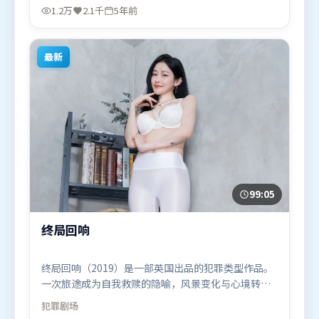
人、白宇，提莫西·查拉米等联袂出演。影片于2020
1.2万
2.1千
5年前
年11月24日（中国大陆）在部分地区首映上线，适合
喜欢惊悚题材的观众观看。
最新
99:05
终局回响
终局回响（2019）是一部英国出品的犯罪类型作品。
一次旅途成为自我救赎的隐喻，风景变化与心境转折
彼此呼应。群像刻画各有弧光，配角亦承担叙事推进
犯罪
剧场
功能。由陈凯歌执导，迪皮卡·帕度柯妮、长泽雅