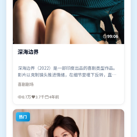
99:06
深海边界
深海边界（2022）是一部印度出品的喜剧类型作品。
影片以克制镜头推进情绪，在细节里埋下反转，直至
最后一刻才揭开谜底。动作场面设计讲究空间与节
喜剧
剧场
奏，文戏部分同样扎实耐嚼。由陈思诚执导，河正
宇、木村拓哉、肖战，秦海璐、张译等联袂出演。影
8.7万
3.7千
4年前
片于2022年3月10日（印度）在部分地区首映上线，
适合喜欢喜剧题材的观众观看。
热门