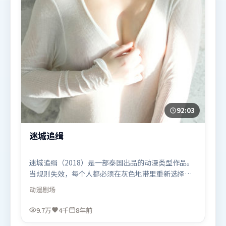
92:03
迷城追缉
迷城追缉（2018）是一部泰国出品的动漫类型作品。
当规则失效，每个人都必须在灰色地带里重新选择立
场与底线。摄影与美术共同营造出强烈地域气质，增
动漫
剧场
强沉浸感。由北野武执导，黄政民、雷佳音、刘亦
菲，周迅、木村拓哉、白宇等联袂出演。影片于2018
9.7万
4千
8年前
年1月11日（泰国）在部分地区首映上线，适合喜欢动