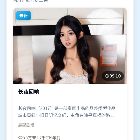
最新
99:10
长夜回响
长夜回响（2017）是一部泰国出品的悬疑类型作品。
城市霓虹与旧日记忆交织，主角在追寻真相的路上不
断付出代价。叙事线索多线并进，最终在关键节点收
悬疑
剧场
束。由雷德利·斯科特执导，宋康昊、咏梅、赵丽
颖，堺雅人、朱一龙、章子怡等联袂出演。影片于
8.3万
3.7千
9年前