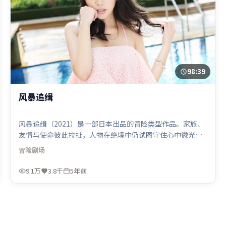
98:39
风暴追缉
风暴追缉（2021）是一部日本出品的冒险类型作品。家族、
友情与使命彼此拉扯，人物在绝境中仍试图守住心中微光。
类型元素被重新组合，既致敬经典也尝试突破套路。由王家
冒险
剧场
卫执导，阿米尔·汗、吴京、肖战，杨紫、迪皮卡·帕度柯
妮等联袂出演。影片于2021年7月15日（日本）在部分地区
9.1万
3.8千
5年前
首映上线，适合喜欢冒险题材的观众观看。