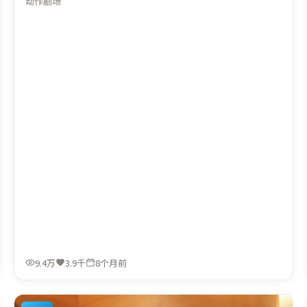
动作
剧场
能。由娄烨执导，白宇、长泽雅美、雷佳音，刘德华等联袂
出演。影片于2025年12月28日（泰国）在部分地区首映上
线，适合喜欢动作题材的观众观看。
9.4万
3.9千
8个月前