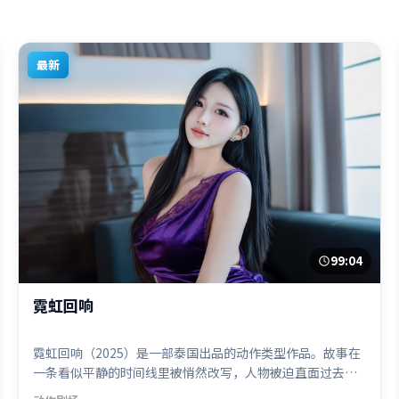
最新
99:04
霓虹回响
霓虹回响（2025）是一部泰国出品的动作类型作品。故事在
一条看似平静的时间线里被悄然改写，人物被迫直面过去与
现在的撕裂。群像刻画各有弧光，配角亦承担叙事推进功