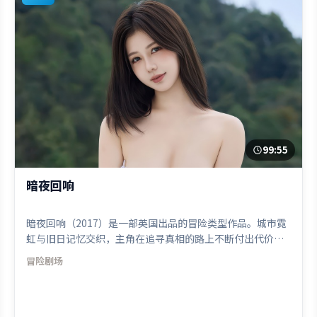
99:55
暗夜回响
暗夜回响（2017）是一部英国出品的冒险类型作品。城市霓
虹与旧日记忆交织，主角在追寻真相的路上不断付出代价。
叙事线索多线并进，最终在关键节点收束。由李安执导，古
冒险
剧场
天乐、雷佳音、汤姆·哈迪，迪皮卡·帕度柯妮、易烊千
玺、苍井优等联袂出演。影片于2017年11月3日（英国）在
部分地区首映上线，适合喜欢冒险题材的观众观看。