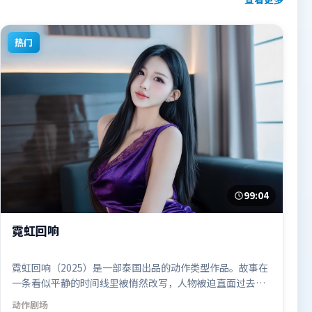
热门
99:04
霓虹回响
霓虹回响（2025）是一部泰国出品的动作类型作品。故事在
一条看似平静的时间线里被悄然改写，人物被迫直面过去与
现在的撕裂。群像刻画各有弧光，配角亦承担叙事推进功
动作
剧场