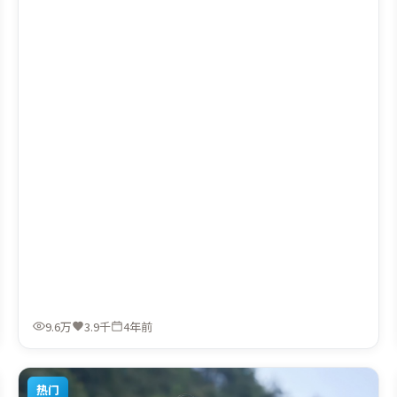
执导，宋康昊、河正宇、马东锡，张译、段奕宏、弗洛伦丝
·皮尤等联袂出演。影片于2022年5月14日（日本）在部分
地区首映上线，适合喜欢科幻题材的观众观看。
9.6万
3.9千
4年前
热门