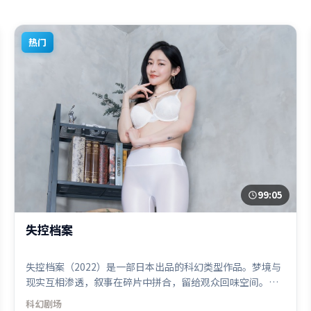
热门
99:05
失控档案
失控档案（2022）是一部日本出品的科幻类型作品。梦境与
现实互相渗透，叙事在碎片中拼合，留给观众回味空间。视
听风格统一而富有实验感，配乐与画面情绪贴合。由陈凯歌
科幻
剧场