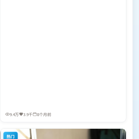
能。由娄烨执导，白宇、长泽雅美、雷佳音，刘德华等联袂
出演。影片于2025年12月28日（泰国）在部分地区首映上
线，适合喜欢动作题材的观众观看。
9.4万
3.9千
8个月前
热门