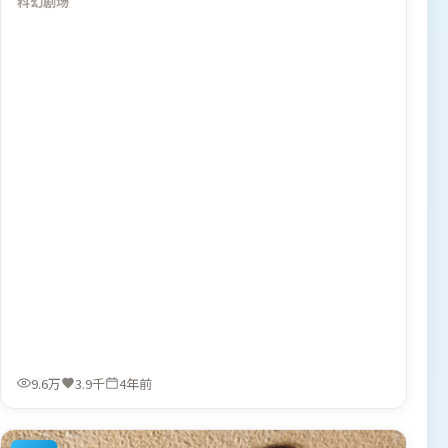
科幻
剧场
执导，宋康昊、河正宇、马东锡，张译、段奕宏、弗洛伦丝
·皮尤等联袂出演。影片于2022年5月14日（日本）在部分
地区首映上线，适合喜欢科幻题材的观众观看。
9.6万
3.9千
4年前