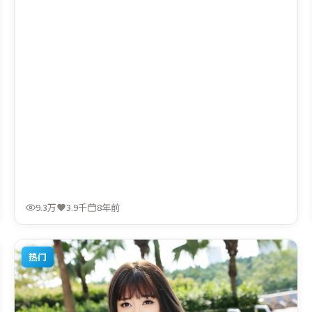
9.3万
3.9千
8年前
热门