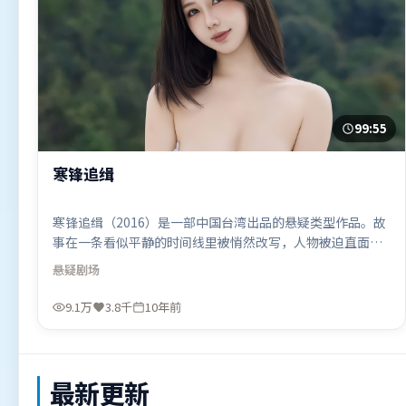
99:55
寒锋追缉
寒锋追缉（2016）是一部中国台湾出品的悬疑类型作品。故
事在一条看似平静的时间线里被悄然改写，人物被迫直面过
去与现在的撕裂。摄影与美术共同营造出强烈地域气质，增
悬疑
剧场
强沉浸感。由阿彼尔邦执导，黄政民、杨紫、基里安·墨
菲，全智贤等联袂出演。影片于2016年6月10日（中国台
9.1万
3.8千
10年前
湾）在部分地区首映上线，适合喜欢悬疑题材的观众观看。
最新更新