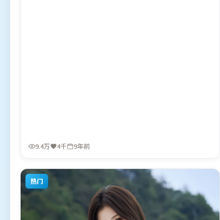
9.4万
4千
9年前
热门