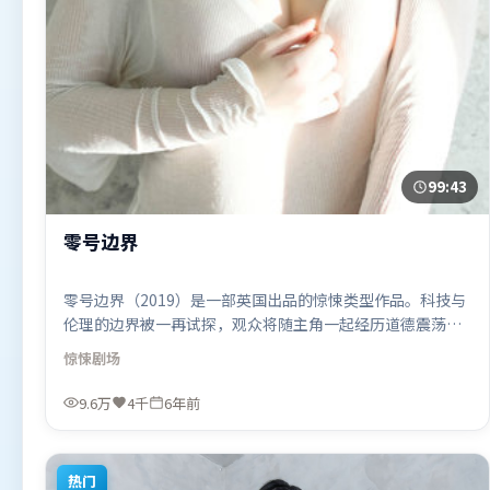
99:43
零号边界
零号边界（2019）是一部英国出品的惊悚类型作品。科技与
伦理的边界被一再试探，观众将随主角一起经历道德震荡。
高潮段落信息密度高，情绪释放与主题回扣同时完成。由许
惊悚
剧场
鞍华执导，全智贤、王景春、秦海璐，木村拓哉等联袂出
演。影片于2019年9月8日（英国）在部分地区首映上线，适
9.6万
4千
6年前
合喜欢惊悚题材的观众观看。
热门