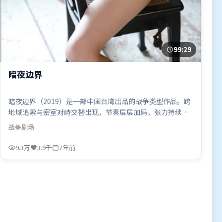
99:29
暗夜边界
暗夜边界（2019）是一部中国台湾出品的战争类型作品。跨
地域追索与密室对峙交替出现，节奏层层加码，张力持续上
扬。人物关系网复杂却不凌乱，每场对手戏都推动信息增
战争
剧场
量。由管虎执导，王景春、托尼·贾、古天乐，易烊千玺等
联袂出演。影片于2019年5月15日（中国台湾）在部分地区
9.3万
3.9千
7年前
首映上线，适合喜欢战争题材的观众观看。