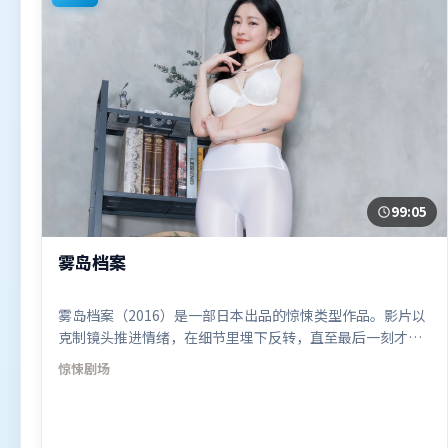
99:05
雾岛档案
雾岛档案（2016）是一部日本出品的惊悚类型作品。影片以
克制镜头推进情绪，在细节里埋下反转，直至最后一刻才揭
开谜底。叙事线索多线并进，最终在关键节点收束。由阿彼
惊悚
剧场
尔邦执导，汤唯、白宇、周迅，基里安·墨菲等联袂出演。
影片于2016年12月22日（日本）在部分地区首映上线，适合
喜欢惊悚题材的观众观看。