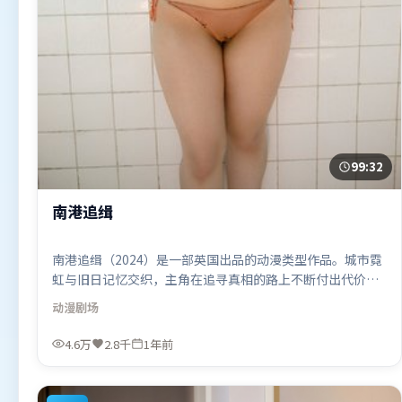
99:32
南港追缉
南港追缉（2024）是一部英国出品的动漫类型作品。城市霓
虹与旧日记忆交织，主角在追寻真相的路上不断付出代价。
类型元素被重新组合，既致敬经典也尝试突破套路。由贾樟
动漫
剧场
柯执导，长泽雅美、章子怡、古天乐，段奕宏、提莫西·查
拉米、廖凡等联袂出演。影片于2024年11月12日（英国）在
4.6万
2.8千
1年前
部分地区首映上线，适合喜欢动漫题材的观众观看。