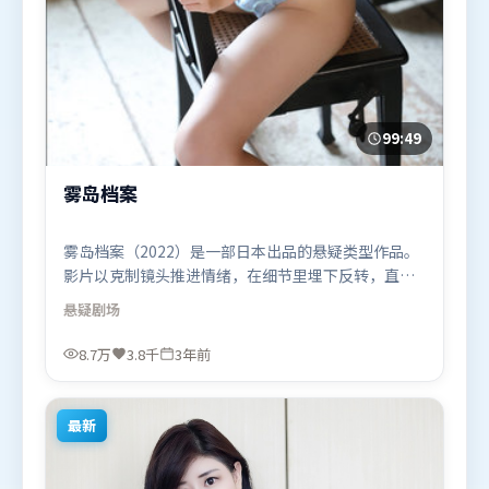
99:49
雾岛档案
雾岛档案（2022）是一部日本出品的悬疑类型作品。
影片以克制镜头推进情绪，在细节里埋下反转，直至
最后一刻才揭开谜底。叙事线索多线并进，最终在关
悬疑
剧场
键节点收束。由贾樟柯执导，托尼·贾、周冬雨、苍
井优，秦海璐等联袂出演。影片于2022年11月27日
8.7万
3.8千
3年前
（日本）在部分地区首映上线，适合喜欢悬疑题材的
观众观看。
最新