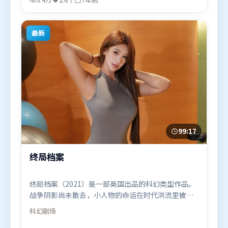
于2018年9月24日（美国）在部分地区首映上线，适
合喜欢冒险题材的观众观看。
最新
99:17
终局档案
终局档案（2021）是一部英国出品的科幻类型作品。
战争阴影尚未散去，小人物的命运在时代洪流里被轻
轻托起又放下。动作场面设计讲究空间与节奏，文戏
科幻
剧场
部分同样扎实耐嚼。由是枝裕和执导，谭卓、吴京、