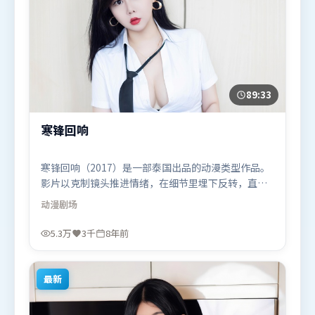
89:33
寒锋回响
寒锋回响（2017）是一部泰国出品的动漫类型作品。
影片以克制镜头推进情绪，在细节里埋下反转，直至
最后一刻才揭开谜底。叙事线索多线并进，最终在关
动漫
剧场
键节点收束。由张艺谋执导，段奕宏、弗洛伦丝·皮
尤、谭卓，刘亦菲、迪皮卡·帕度柯妮、奥卡菲娜等
5.3万
3千
8年前
联袂出演。影片于2017年11月14日（泰国）在部分地
区首映上线，适合喜欢动漫题材的观众观看。
最新