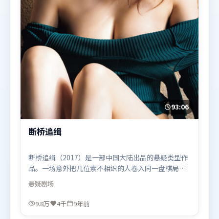
93:06
断桥追缉
断桥追缉（2017）是一部中国大陆出品的悬疑类型作
品。一场意外把几位素不相识的人卷入同一盘棋局，
信任与背叛交替上演。类型元素被重新组合，既致敬
悬疑
剧场
经典也尝试突破套路。由宁浩执导，河正宇、白宇、
苍井优，杨幂等联袂出演。影片于2017年6月7日（中
9.8万
4千
9年前
国大陆）在部分地区首映上线，适合喜欢悬疑题材的