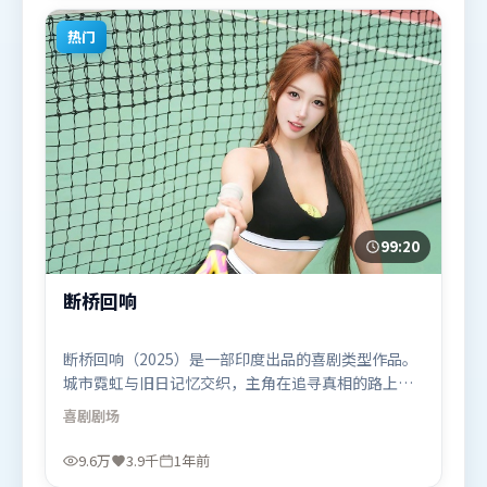
观众观看。
热门
99:20
断桥回响
断桥回响（2025）是一部印度出品的喜剧类型作品。
城市霓虹与旧日记忆交织，主角在追寻真相的路上不
断付出代价。视听风格统一而富有实验感，配乐与画
喜剧
剧场
面情绪贴合。由是枝裕和执导，艾米莉·布朗特、全
智贤、胡歌，雷佳音、李政宰等联袂出演。影片于
9.6万
3.9千
1年前
2025年4月16日（印度）在部分地区首映上线，适合