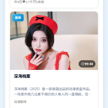
廖凡，宋康昊、马东锡等联袂出演。影片于2021年6
4万
2.7千
5年前
月28日（英国）在部分地区首映上线，适合喜欢科幻
题材的观众观看。
最新
99:48
深海档案
深海档案（2025）是一部英国出品的动漫类型作品。
一场意外把几位素不相识的人卷入同一盘棋局，信任
与背叛交替上演。人物关系网复杂却不凌乱，每场对
动漫
剧场
手戏都推动信息增量。由陈凯歌执导，吴京、周冬