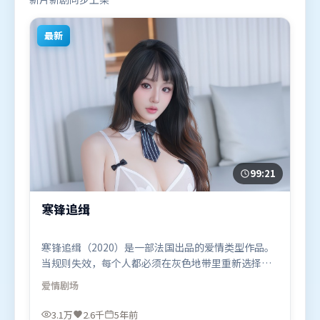
最新
99:21
寒锋追缉
寒锋追缉（2020）是一部法国出品的爱情类型作品。
当规则失效，每个人都必须在灰色地带里重新选择立
场与底线。高潮段落信息密度高，情绪释放与主题回
爱情
剧场
扣同时完成。由李安执导，孙艺珍、杨幂、章子怡，
朱一龙、周迅等联袂出演。影片于2020年11月24日
3.1万
2.6千
5年前