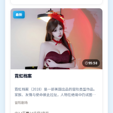
（法国）在部分地区首映上线，适合喜欢爱情题材的
观众观看。
最新
95:58
霓虹档案
霓虹档案（2018）是一部美国出品的冒险类型作品。
家族、友情与使命彼此拉扯，人物在绝境中仍试图守
住心中微光。视听风格统一而富有实验感，配乐与画
冒险
剧场
面情绪贴合。由贾樟柯执导，迪皮卡·帕度柯妮、咏
梅、胡歌，托尼·贾、汤姆·哈迪等联袂出演。影片
3.4万
2.6千
7年前