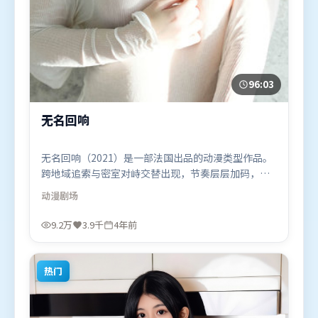
96:03
无名回响
无名回响（2021）是一部法国出品的动漫类型作品。
跨地域追索与密室对峙交替出现，节奏层层加码，张
力持续上扬。摄影与美术共同营造出强烈地域气质，
动漫
剧场
增强沉浸感。由朴赞郁执导，廖凡、阿米尔·汗、沈
腾，杨紫、孙艺珍、古天乐等联袂出演。影片于2021
9.2万
3.9千
4年前
年9月23日（法国）在部分地区首映上线，适合喜欢动
漫题材的观众观看。
热门