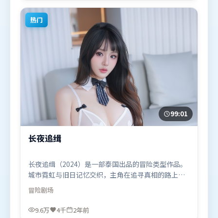
喜欢喜剧题材的观众观看。
热门
99:01
长夜追缉
长夜追缉（2024）是一部泰国出品的冒险类型作品。
城市霓虹与旧日记忆交织，主角在追寻真相的路上不
断付出代价。叙事线索多线并进，最终在关键节点收
冒险
剧场
束。由王家卫执导，黄渤、奥卡菲娜、长泽雅美，秦
海璐等联袂出演。影片于2024年7月7日（泰国）在部
9.6万
4千
2年前
分地区首映上线，适合喜欢冒险题材的观众观看。