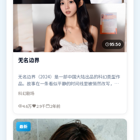
95:50
无名边界
无名边界（2024）是一部中国大陆出品的科幻类型作
品。故事在一条看似平静的时间线里被悄然改写，人
物被迫直面过去与现在的撕裂。视听风格统一而富有
科幻
剧场
实验感，配乐与画面情绪贴合。由李安执导，周冬
雨、宋康昊、秦海璐，黄政民、孙艺珍、雷佳音等联
4.6万
2.9千
2年前
袂出演。影片于2024年6月27日（中国大陆）在部分
地区首映上线，适合喜欢科幻题材的观众观看。
最新