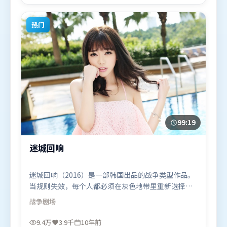
热门
99:19
迷城回响
迷城回响（2016）是一部韩国出品的战争类型作品。
当规则失效，每个人都必须在灰色地带里重新选择立
场与底线。人物关系网复杂却不凌乱，每场对手戏都
战争
剧场
推动信息增量。由薛晓路执导，咏梅、奥卡菲娜、托
尼·贾，张家辉等联袂出演。影片于2016年4月22日
9.4万
3.9千
10年前