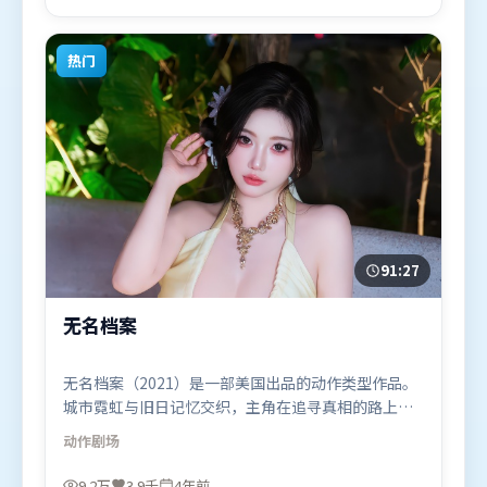
（韩国）在部分地区首映上线，适合喜欢战争题材的
观众观看。
热门
91:27
无名档案
无名档案（2021）是一部美国出品的动作类型作品。
城市霓虹与旧日记忆交织，主角在追寻真相的路上不
断付出代价。群像刻画各有弧光，配角亦承担叙事推
动作
剧场
进功能。由宁浩执导，长泽雅美、周冬雨、谭卓，王
景春、沈腾等联袂出演。影片于2021年9月15日（美
9.2万
3.9千
4年前