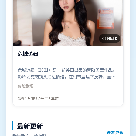
99:50
危城追缉
危城追缉（2021）是一部英国出品的冒险类型作品。
影片以克制镜头推进情绪，在细节里埋下反转，直至
最后一刻才揭开谜底。群像刻画各有弧光，配角亦承
冒险
剧场
担叙事推进功能。由奉俊昊执导，全智贤、长泽雅
美、王景春，迪皮卡·帕度柯妮等联袂出演。影片于
9.1万
3.8千
5年前
2021年6月9日（英国）在部分地区首映上线，适合喜
欢冒险题材的观众观看。
最新更新
查看更多
新片新剧同步上架