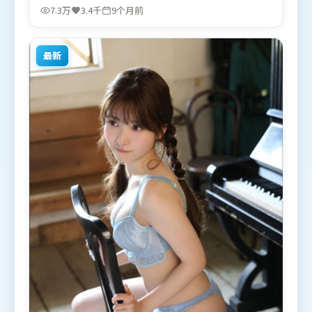
雨、胡歌，弗洛伦丝·皮尤等联袂出演。影片于2025
7.3万
3.4千
9个月前
年11月12日（英国）在部分地区首映上线，适合喜欢
动漫题材的观众观看。
最新