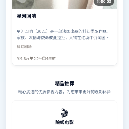
90:03
星河回响
星河回响（2021）是一部法国出品的科幻类型作品。
家族、友情与使命彼此拉扯，人物在绝境中仍试图守
住心中微光。群像刻画各有弧光，配角亦承担叙事推
科幻
剧场
进功能。由毕赣执导，张家辉、古天乐、沈腾，阿米
尔·汗、基里安·墨菲等联袂出演。影片于2021年12
1.8万
2.2千
4年前
月12日（法国）在部分地区首映上线，适合喜欢科幻
题材的观众观看。
精品推荐
精心挑选的优质影视内容，为您带来更好的观影体验
🎬
院线电影