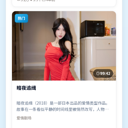
国）在部分地区首映上线，适合喜欢动作题材的观众
观看。
热门
99:42
暗夜追缉
暗夜追缉（2018）是一部日本出品的爱情类型作品。
故事在一条看似平静的时间线里被悄然改写，人物被
迫直面过去与现在的撕裂。群像刻画各有弧光，配角
爱情
剧场
亦承担叙事推进功能。由丹尼斯·维伦纽瓦执导，杨
幂、马东锡、谭卓，秦海璐、全智贤、孙艺珍等联袂