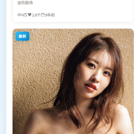
冒险
剧场
雷德利·斯科特执导，汤姆·哈迪、黄政民、张家辉，张
译、阿米尔·汗、长泽雅美等联袂出演。影片于2017年5月
4万
2.8千
9年前
12日（中国大陆）在部分地区首映上线，适合喜欢冒险题材
的观众观看。
最新