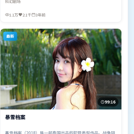
科幻
剧场
感。由陈凯歌执导，周迅、迪皮卡·帕度柯妮、刘德华，易
烊千玺等联袂出演。影片于2023年2月16日（中国大陆）在
1.1万
2.1千
3年前
部分地区首映上线，适合喜欢科幻题材的观众观看。
最新
99:16
暴雪档案
暴雪档案（2018）是一部泰国出品的犯罪类型作品。战争阴