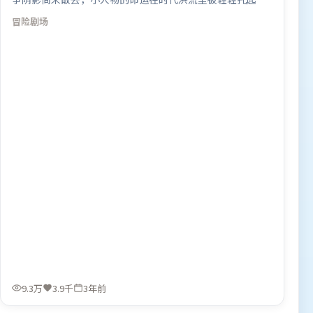
放下。人物关系网复杂却不凌乱，每场对手戏都推动信息增
冒险
剧场
量。由雷德利·斯科特执导，谭卓、秦海璐、全智贤，刘德
华、汤唯、迪皮卡·帕度柯妮等联袂出演。影片于2023年1
月23日（中国大陆）在部分地区首映上线，适合喜欢冒险题
材的观众观看。
9.3万
3.9千
3年前