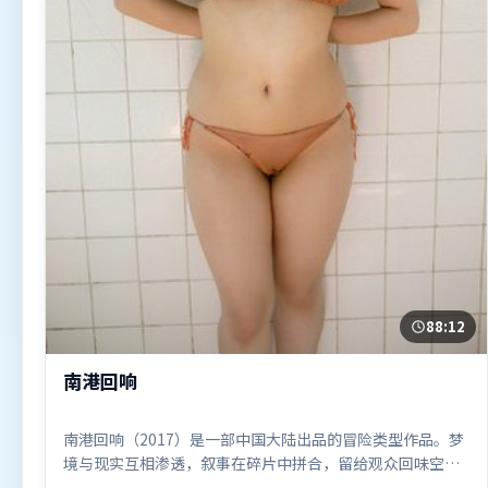
88:12
南港回响
南港回响（2017）是一部中国大陆出品的冒险类型作品。梦
境与现实互相渗透，叙事在碎片中拼合，留给观众回味空
间。视听风格统一而富有实验感，配乐与画面情绪贴合。由