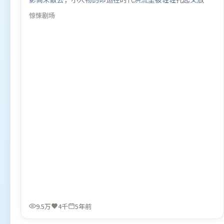
下。人物关系网复杂却不凌乱，每场对手戏都推动信息增
惊悚
剧场
量。由乌尔善执导，雷佳音、古天乐、张译，阿米尔·汗等
联袂出演。影片于2020年12月13日（印度）在部分地区首映
上线，适合喜欢惊悚题材的观众观看。
9.5万
4千
5年前