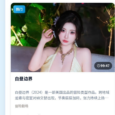
热门
99:47
白昼边界
白昼边界（2024）是一部美国出品的冒险类型作品。跨地域
追索与密室对峙交替出现，节奏层层加码，张力持续上扬。
叙事线索多线并进，最终在关键节点收束。由克里斯托弗·
冒险
剧场
诺兰执导，梁朝伟、提莫西·查拉米、杨紫，弗洛伦丝·皮
尤、全智贤、段奕宏等联袂出演。影片于2024年9月19日