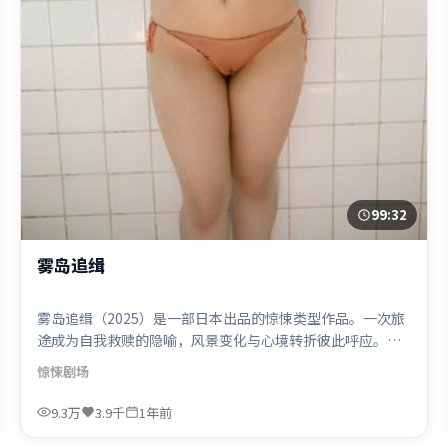
99:32
雾岛追缉
雾岛追缉（2025）是一部日本出品的惊悚类型作品。一次旅
途成为自我救赎的隐喻，风景变化与心境转折彼此呼应。摄
影与美术共同营造出强烈地域气质，增强沉浸感。由管虎执
惊悚
剧场
导，木村拓哉、黄政民、胡歌，长泽雅美、吴京、张家辉等
联袂出演。影片于2025年3月13日（日本）在部分地区首映
9.3万
3.9千
1年前
上线，适合喜欢惊悚题材的观众观看。