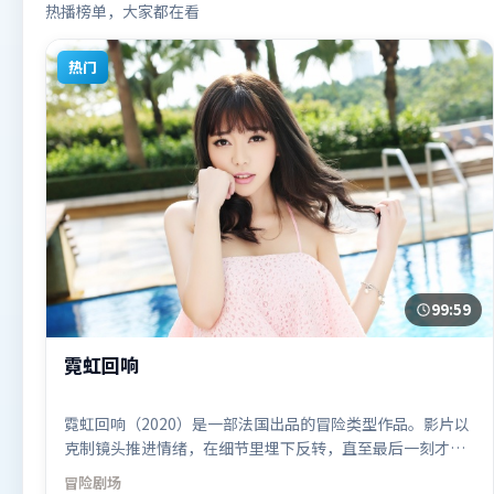
热播榜单，大家都在看
热门
99:59
霓虹回响
霓虹回响（2020）是一部法国出品的冒险类型作品。影片以
克制镜头推进情绪，在细节里埋下反转，直至最后一刻才揭
开谜底。高潮段落信息密度高，情绪释放与主题回扣同时完
冒险
剧场