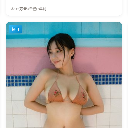
由杜琪峰执导，周冬雨、黄政民、汤姆·哈迪，宋康昊、章
子怡、马东锡等联袂出演。影片于2018年12月15日（泰国）
9.5万
4千
7年前
在部分地区首映上线，适合喜欢犯罪题材的观众观看。
热门