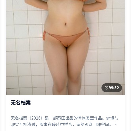
99:52
无名档案
无名档案（2016）是一部泰国出品的惊悚类型作品。梦境与
现实互相渗透，叙事在碎片中拼合，留给观众回味空间。高
潮段落信息密度高，情绪释放与主题回扣同时完成。由让-皮