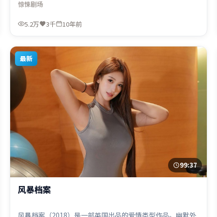
惊悚
剧场
埃尔·热内执导，白宇、朱一龙、杨幂，河正宇等联袂出
演。影片于2016年7月4日（泰国）在部分地区首映上线，适
5.2万
3千
10年前
合喜欢惊悚题材的观众观看。
最新
99:37
风暴档案
风暴档案（2018）是一部英国出品的爱情类型作品。幽默外