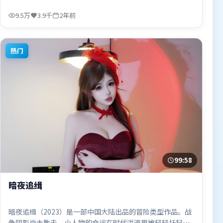
由朴赞郁执导，艾米莉·布朗特、张家辉、汤唯，木村拓哉
等联袂出演。影片于2024年1月25日（中国大陆）在部分地
9.5万
3.9千
2年前
区首映上线，适合喜欢犯罪题材的观众观看。
热门
99:58
暗夜追缉
暗夜追缉（2023）是一部中国大陆出品的冒险类型作品。战
争阴影尚未散去，小人物的命运在时代洪流里被轻轻托起又