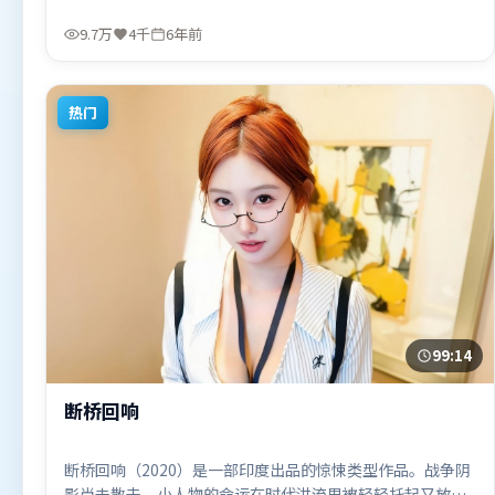
成。由詹姆斯·卡梅隆执导，杨紫、马东锡、咏梅，汤唯等
联袂出演。影片于2020年6月12日（法国）在部分地区首映
9.7万
4千
6年前
上线，适合喜欢冒险题材的观众观看。
热门
99:14
断桥回响
断桥回响（2020）是一部印度出品的惊悚类型作品。战争阴
影尚未散去，小人物的命运在时代洪流里被轻轻托起又放