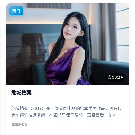
热门
99:24
危城档案
危城档案（2017）是一部美国出品的犯罪类型作品。影片以
克制镜头推进情绪，在细节里埋下反转，直至最后一刻才揭
开谜底。摄影与美术共同营造出强烈地域气质，增强沉浸
犯罪
剧场
感。由乌尔善执导，古天乐、易烊千玺、杨紫，咏梅等联袂
出演。影片于2017年6月9日（美国）在部分地区首映上线，